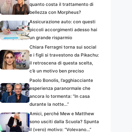
quanto costa il trattamento di
bellezza con Morpheus?
Assicurazione auto: con questi
piccoli accorgimenti adesso hai
un grande risparmio
Chiara Ferragni torna sui social
e i figli si travestono da Pikachu:
il retroscena di questa scelta,
c’è un motivo ben preciso
Paolo Bonolis, l’agghiacciante
esperienza paranormale che
ancora lo tormenta: “In casa
durante la notte…”
Amici, perché Mew e Matthew
sono usciti dalla Scuola? Spunta
il (vero) motivo: “Volevano…”