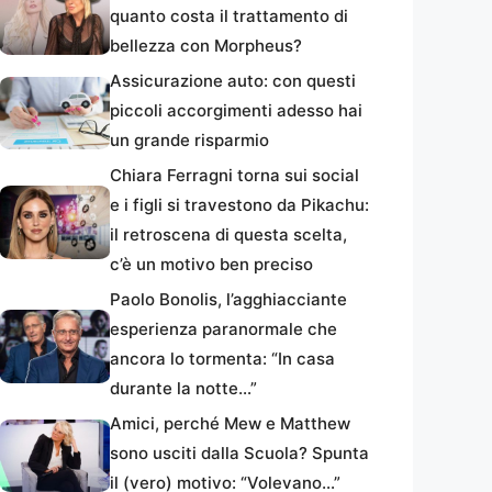
quanto costa il trattamento di
bellezza con Morpheus?
Assicurazione auto: con questi
piccoli accorgimenti adesso hai
un grande risparmio
Chiara Ferragni torna sui social
e i figli si travestono da Pikachu:
il retroscena di questa scelta,
c’è un motivo ben preciso
Paolo Bonolis, l’agghiacciante
esperienza paranormale che
ancora lo tormenta: “In casa
durante la notte…”
Amici, perché Mew e Matthew
sono usciti dalla Scuola? Spunta
il (vero) motivo: “Volevano…”