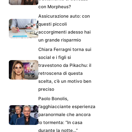
con Morpheus?
Assicurazione auto: con
questi piccoli
accorgimenti adesso hai
un grande risparmio
Chiara Ferragni torna sui
social e i figli si
travestono da Pikachu: il
retroscena di questa
scelta, c’è un motivo ben
preciso
Paolo Bonolis,
l’agghiacciante esperienza
paranormale che ancora
lo tormenta: “In casa
durante la notte…”