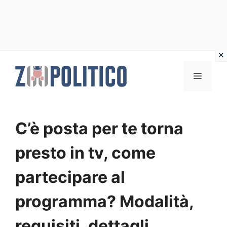
Vai
al
MENU
contenuto
C’è posta per te torna
presto in tv, come
partecipare al
programma? Modalità,
requisiti, dettagli