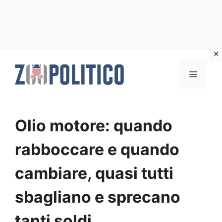
Vai
al
MENU
contenuto
Olio motore: quando
rabboccare e quando
cambiare, quasi tutti
sbagliano e sprecano
tanti soldi