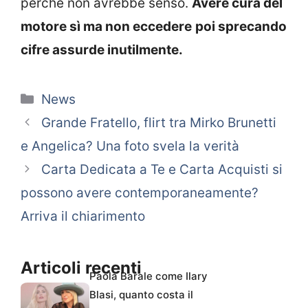
perché non avrebbe senso.
Avere cura del
motore sì ma non eccedere
poi sprecando
cifre assurde inutilmente.
Categorie
News
Grande Fratello, flirt tra Mirko Brunetti
e Angelica? Una foto svela la verità
Carta Dedicata a Te e Carta Acquisti si
possono avere contemporaneamente?
Arriva il chiarimento
Articoli recenti
Paola Barale come Ilary
Blasi, quanto costa il