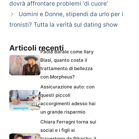
dovrà affrontare problemi ‘di cuore’
Uomini e Donne, stipendi da urlo per i
tronisti? Tutta la verità sul dating show
Articoli recenti
Paola Barale come Ilary
Blasi, quanto costa il
trattamento di bellezza
con Morpheus?
Assicurazione auto: con
questi piccoli
accorgimenti adesso hai
un grande risparmio
Chiara Ferragni torna sui
social e i figli si
travestono da Pikachu: il