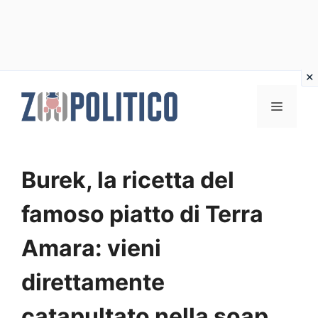
Vai
al
MENU
contenuto
Burek, la ricetta del
famoso piatto di Terra
Amara: vieni
direttamente
catapultato nella soap