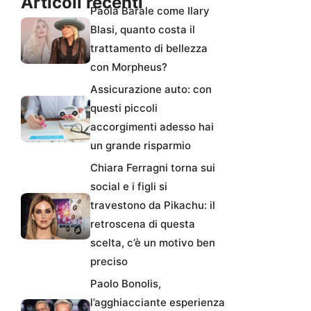
Articoli recenti
Paola Barale come Ilary
Blasi, quanto costa il
trattamento di bellezza
con Morpheus?
Assicurazione auto: con
questi piccoli
accorgimenti adesso hai
un grande risparmio
Chiara Ferragni torna sui
social e i figli si
travestono da Pikachu: il
retroscena di questa
scelta, c’è un motivo ben
preciso
Paolo Bonolis,
l’agghiacciante esperienza