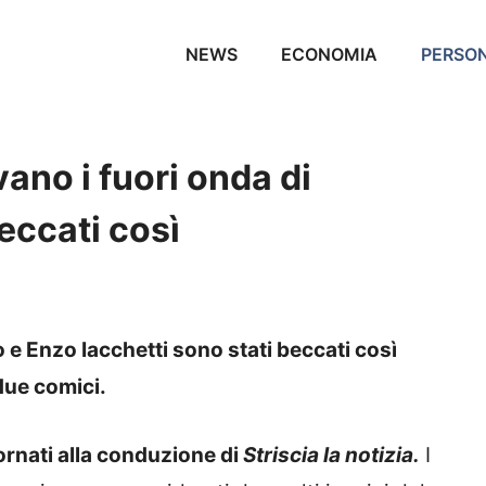
NEWS
ECONOMIA
PERSO
no i fuori onda di
eccati così
 Enzo Iacchetti sono stati beccati così
 due comici.
ornati alla conduzione di
Striscia la notizia.
I