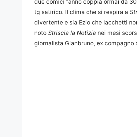
due comici fanno coppia ormai da 30 a
tg satirico. Il clima che si respira a
St
divertente e sia Ezio che Iacchetti no
noto
Striscia la Notizia
nei mesi scorsi
giornalista Gianbruno, ex compagno d