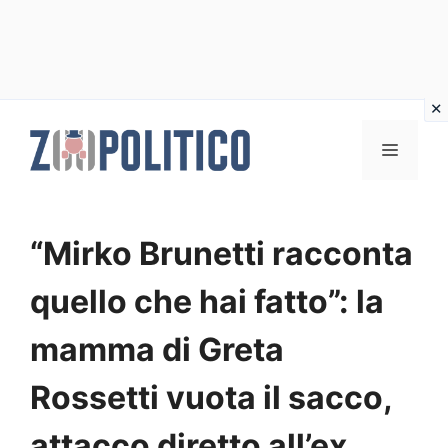
Vai
al
MENU
contenuto
“Mirko Brunetti racconta
quello che hai fatto”: la
mamma di Greta
Rossetti vuota il sacco,
attacco diretto all’ex