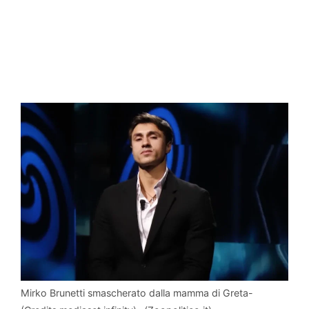
Mirko Brunetti smascherato dalla mamma di Greta-