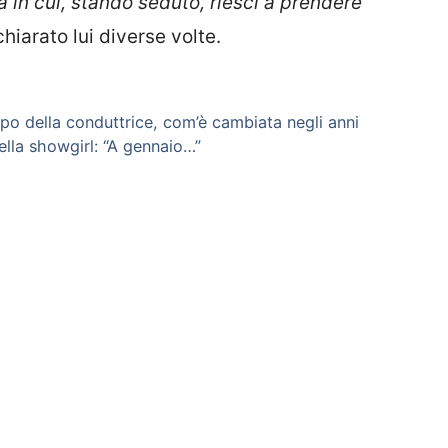
a in cui, stando seduto, riesci a prendere
ichiarato lui diverse volte.
 dopo della conduttrice, com’è cambiata negli anni
ella showgirl: “A gennaio…”