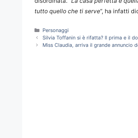
disordinata. “
La casa perfetta è quell
tutto quello che ti serve
“, ha infatti d
Categorie
Personaggi
Silvia Toffanin si è rifatta? Il prima e il
Miss Claudia, arriva il grande annuncio d