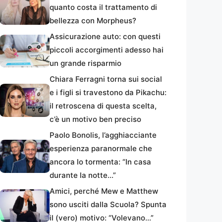
quanto costa il trattamento di
bellezza con Morpheus?
Assicurazione auto: con questi
piccoli accorgimenti adesso hai
un grande risparmio
Chiara Ferragni torna sui social
e i figli si travestono da Pikachu:
il retroscena di questa scelta,
c’è un motivo ben preciso
Paolo Bonolis, l’agghiacciante
esperienza paranormale che
ancora lo tormenta: “In casa
durante la notte…”
Amici, perché Mew e Matthew
sono usciti dalla Scuola? Spunta
il (vero) motivo: “Volevano…”