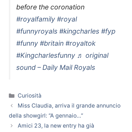
before the coronation
#royalfamily
#royal
#funnyroyals
#kingcharles
#fyp
#funny
#britain
#royaltok
#Kingcharlesfunny
♬ original
sound – Daily Mail Royals
Categorie
Curiosità
Miss Claudia, arriva il grande annuncio
della showgirl: “A gennaio…”
Amici 23, la new entry ha già