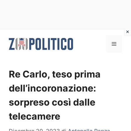
Vai
al
MENU
contenuto
Re Carlo, teso prima
dell’incoronazione:
sorpreso così dalle
telecamere