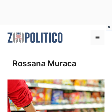
Vai
al
MENU
contenuto
Rossana Muraca