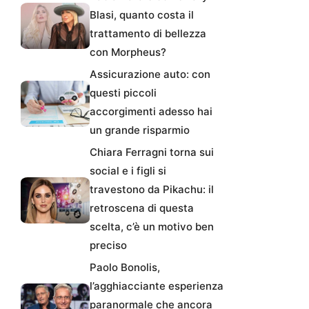
Blasi, quanto costa il
trattamento di bellezza
con Morpheus?
Assicurazione auto: con
questi piccoli
accorgimenti adesso hai
un grande risparmio
Chiara Ferragni torna sui
social e i figli si
travestono da Pikachu: il
retroscena di questa
scelta, c’è un motivo ben
preciso
Paolo Bonolis,
l’agghiacciante esperienza
paranormale che ancora