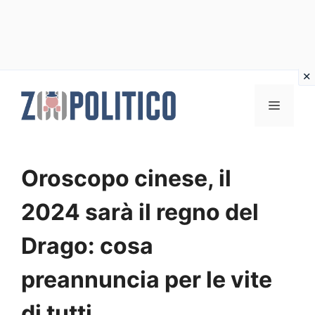
Vai
al
MENU
contenuto
Oroscopo cinese, il
2024 sarà il regno del
Drago: cosa
preannuncia per le vite
di tutti