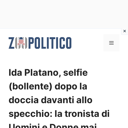
Vai
al
MENU
contenuto
Ida Platano, selfie
(bollente) dopo la
doccia davanti allo
specchio: la tronista di
Uomini e Donne mai