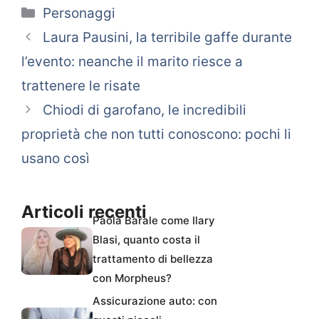
Categorie
Personaggi
Laura Pausini, la terribile gaffe durante
l’evento: neanche il marito riesce a
trattenere le risate
Chiodi di garofano, le incredibili
proprietà che non tutti conoscono: pochi li
usano così
Articoli recenti
Paola Barale come Ilary
Blasi, quanto costa il
trattamento di bellezza
con Morpheus?
Assicurazione auto: con