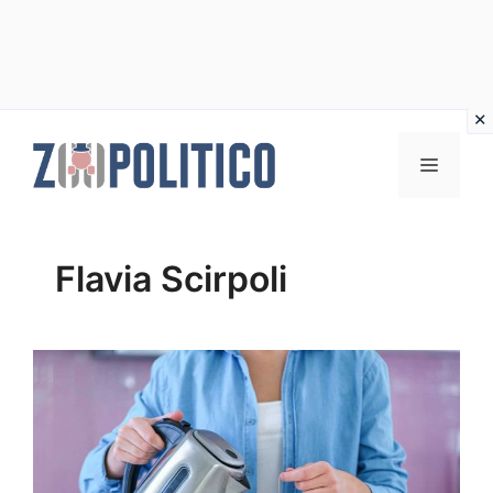
Vai
al
MENU
contenuto
Flavia Scirpoli