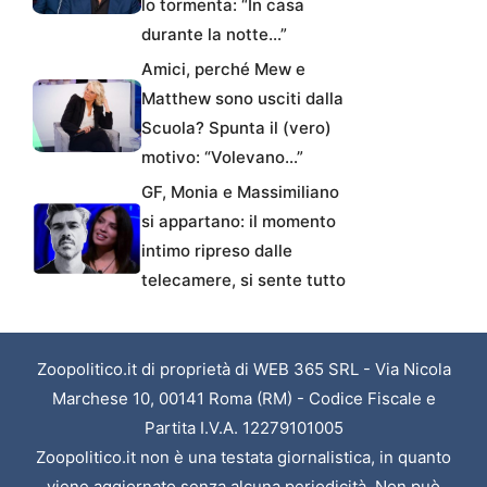
lo tormenta: “In casa
durante la notte…”
Amici, perché Mew e
Matthew sono usciti dalla
Scuola? Spunta il (vero)
motivo: “Volevano…”
GF, Monia e Massimiliano
si appartano: il momento
intimo ripreso dalle
telecamere, si sente tutto
Zoopolitico.it di proprietà di WEB 365 SRL - Via Nicola
Marchese 10, 00141 Roma (RM) - Codice Fiscale e
Partita I.V.A. 12279101005
Zoopolitico.it non è una testata giornalistica, in quanto
viene aggiornato senza alcuna periodicità. Non può