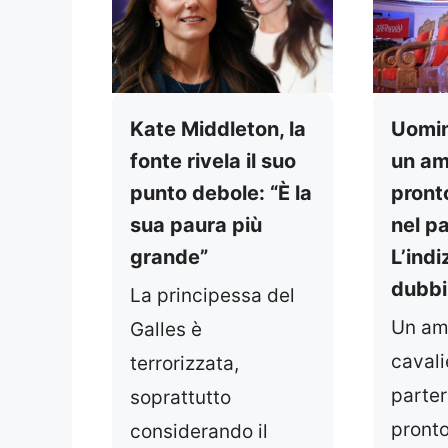
Kate Middleton, la
Uomin
fonte rivela il suo
un am
punto debole: “È la
pront
sua paura più
nel p
grande”
L’indi
dubbi:
La principessa del
Un am
Galles è
cavali
terrorizzata,
parter
soprattutto
pronto
considerando il