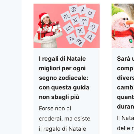
I regali di Natale
Sarà 
migliori per ogni
comp
segno zodiacale:
divers
con questa guida
cambi
non sbagli più
quant
duran
Forse non ci
Il Nat
crederai, ma esiste
delle 
il regalo di Natale