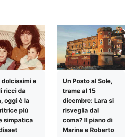
 dolcissimi e
Un Posto al Sole,
i ricci da
trame al 15
, oggi è la
dicembre: Lara si
ttrice più
risveglia dal
 e simpatica
coma? Il piano di
diaset
Marina e Roberto