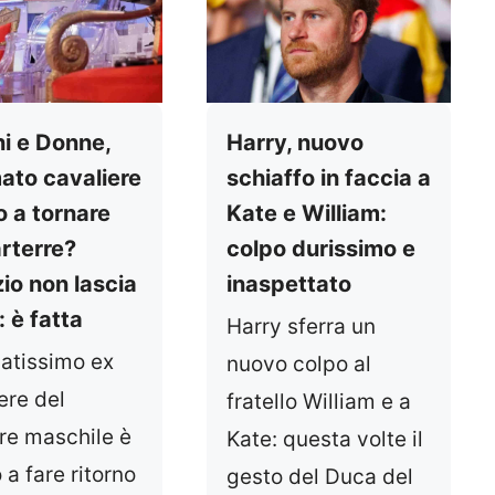
i e Donne,
Harry, nuovo
ato cavaliere
schiaffo in faccia a
o a tornare
Kate e William:
arterre?
colpo durissimo e
zio non lascia
inaspettato
 è fatta
Harry sferra un
atissimo ex
nuovo colpo al
ere del
fratello William e a
re maschile è
Kate: questa volte il
 a fare ritorno
gesto del Duca del