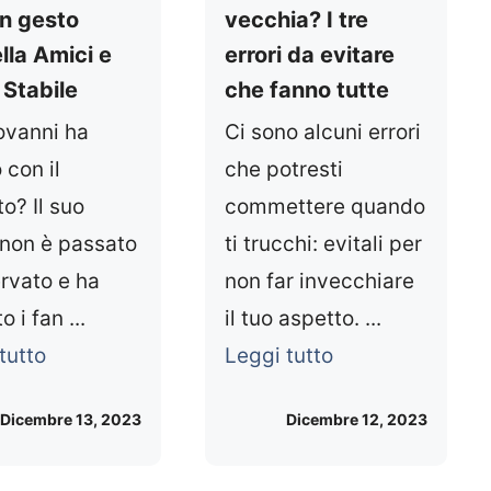
n gesto
vecchia? I tre
lla Amici e
errori da evitare
 Stabile
che fanno tutte
ovanni ha
Ci sono alcuni errori
 con il
che potresti
o? Il suo
commettere quando
 non è passato
ti trucchi: evitali per
rvato e ha
non far invecchiare
o i fan ...
il tuo aspetto. ...
tutto
Leggi tutto
Dicembre 13, 2023
Dicembre 12, 2023