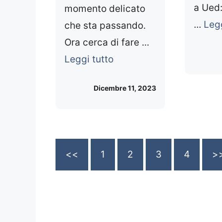
a Ued:
momento delicato
...
Legg
che sta passando.
Ora cerca di fare ...
Leggi tutto
Dicembre 11, 2023
<<
1
2
3
4
>