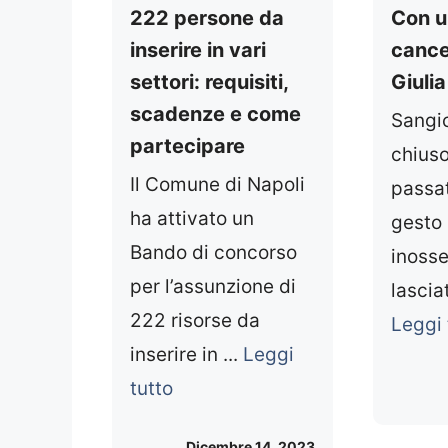
222 persone da
Con u
inserire in vari
cance
settori: requisiti,
Giulia
scadenze e come
Sangi
partecipare
chiuso
Il Comune di Napoli
passat
ha attivato un
gesto
Bando di concorso
inosse
per l’assunzione di
lasciat
222 risorse da
Leggi 
inserire in ...
Leggi
tutto
Dicembre 14, 2023