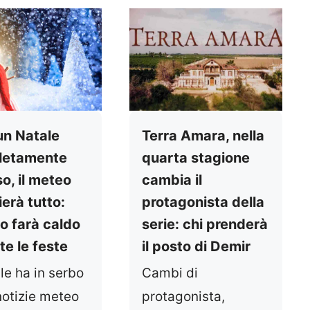
un Natale
Terra Amara, nella
letamente
quarta stagione
o, il meteo
cambia il
erà tutto:
protagonista della
o farà caldo
serie: chi prenderà
te le feste
il posto di Demir
ale ha in serbo
Cambi di
notizie meteo
protagonista,