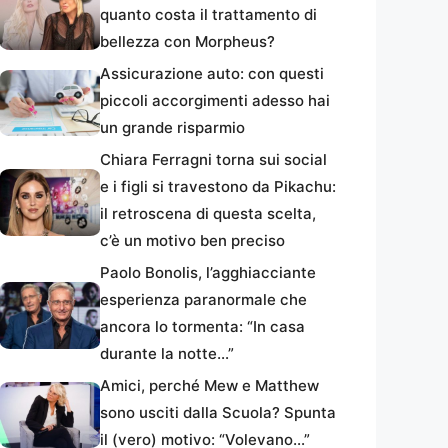
quanto costa il trattamento di
bellezza con Morpheus?
Assicurazione auto: con questi
piccoli accorgimenti adesso hai
un grande risparmio
Chiara Ferragni torna sui social
e i figli si travestono da Pikachu:
il retroscena di questa scelta,
c’è un motivo ben preciso
Paolo Bonolis, l’agghiacciante
esperienza paranormale che
ancora lo tormenta: “In casa
durante la notte…”
Amici, perché Mew e Matthew
sono usciti dalla Scuola? Spunta
il (vero) motivo: “Volevano…”