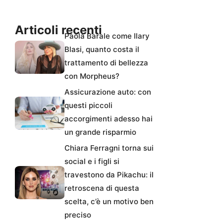
Articoli recenti
Paola Barale come Ilary
Blasi, quanto costa il
trattamento di bellezza
con Morpheus?
Assicurazione auto: con
questi piccoli
accorgimenti adesso hai
un grande risparmio
Chiara Ferragni torna sui
social e i figli si
travestono da Pikachu: il
retroscena di questa
scelta, c’è un motivo ben
preciso